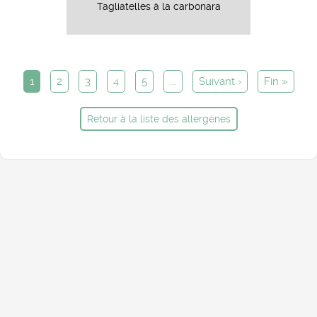
Tagliatelles à la carbonara
1
2
3
4
5
...
Suivant ›
Fin »
Retour à la liste des allergènes