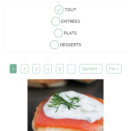
TOUT
ENTRÉES
PLATS
DESSERTS
1
2
3
4
5
...
Suivant ›
Fin »