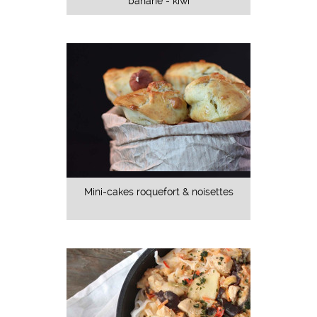
banane - kiwi
Mini-cakes roquefort & noisettes