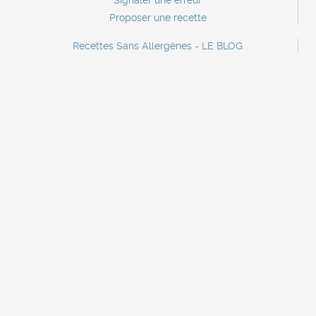
Signaler une erreur
Proposer une recette
Recettes Sans Allergènes - LE BLOG
Contact
Contact marque
Lettre d'information
A propos
Mentions légales
Recettes sans crustacés
Recettes sans oeufs
Recettes sans poisson
Recettes sans céleri
Recettes sans sulfites
Recettes sans gluten
Recettes sans soja
Recettes sans mollusques
Recettes sans sésame
Recettes sans arachide
Recettes sans lactose