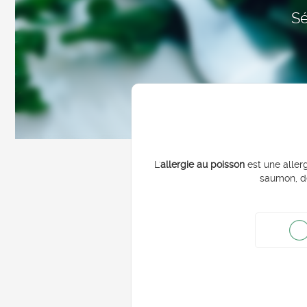
Sé
L'
allergie au poisson
est une allerg
saumon, de