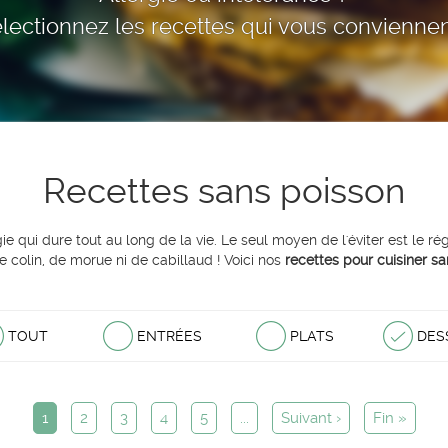
lectionnez les recettes qui vous conviennen
Recettes sans poisson
ie qui dure tout au long de la vie. Le seul moyen de l'éviter est le r
 colin, de morue ni de cabillaud ! Voici nos
recettes pour cuisiner sa
TOUT
ENTRÉES
PLATS
DES
1
2
3
4
5
...
Suivant ›
Fin »