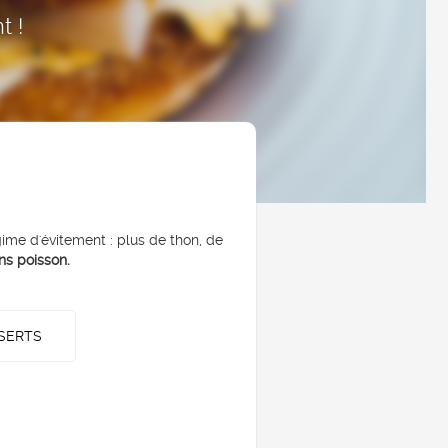
t !
égime d'évitement : plus de thon, de
ns poisson.
SERTS