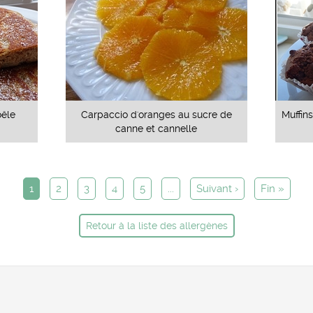
oêle
Carpaccio d'oranges au sucre de
Muffin
canne et cannelle
1
2
3
4
5
...
Suivant ›
Fin »
Retour à la liste des allergènes