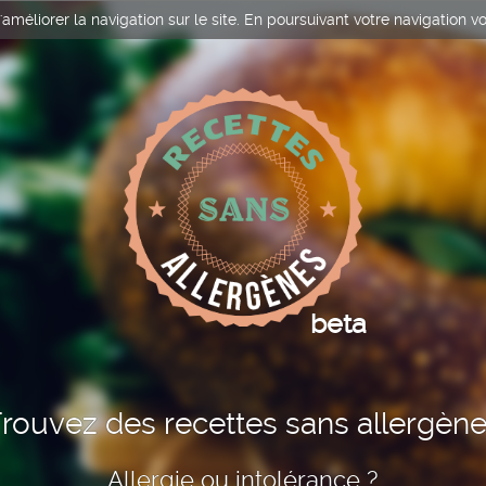
améliorer la navigation sur le site. En poursuivant votre navigation vo
beta
rouvez des recettes sans allergèn
Allergie ou intolérance ?