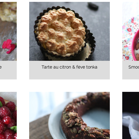
e
Tarte au citron & fève tonka
Smoo