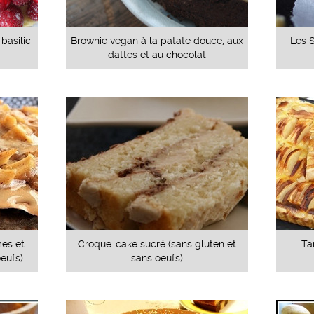
 basilic
Brownie vegan à la patate douce, aux
Les S
dattes et au chocolat
es et
Croque-cake sucré (sans gluten et
Ta
oeufs)
sans oeufs)