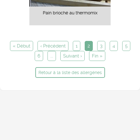
Pain brioché au thermomix
« Début
‹ Précédent
1
2
3
4
5
6
...
Suivant ›
Fin »
Retour à la liste des allergènes