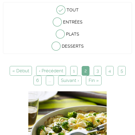
TOUT
ENTRÉES
PLATS
DESSERTS
« Début
‹ Précédent
1
2
3
4
5
6
...
Suivant ›
Fin »