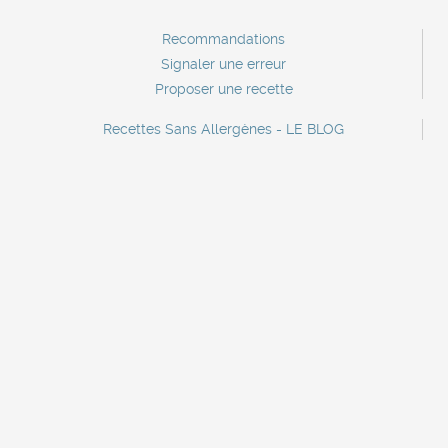
Recommandations
Signaler une erreur
Proposer une recette
Recettes Sans Allergènes - LE BLOG
Contact
Contact marque
Lettre d'information
A propos
Mentions légales
Recettes sans crustacés
Recettes sans oeufs
Recettes sans poisson
Recettes sans céleri
Recettes sans sulfites
Recettes sans gluten
Recettes sans soja
Recettes sans mollusques