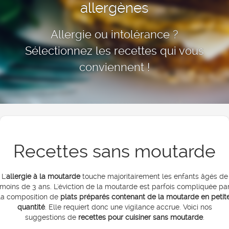
allergènes
Allergie ou intolérance ?
Sélectionnez les recettes qui vous
conviennent !
Recettes sans moutarde
L'
allergie à la moutarde
touche majoritairement les enfants âgés de
moins de 3 ans. L'éviction de la moutarde est parfois compliquée pa
la composition de
plats préparés contenant de la moutarde en petit
quantité
. Elle requiert donc une vigilance accrue. Voici nos
suggestions de
recettes pour cuisiner sans moutarde
.