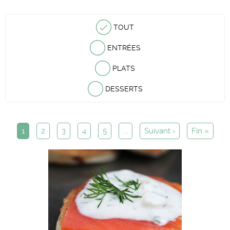
TOUT
ENTRÉES
PLATS
DESSERTS
1
2
3
4
5
...
Suivant ›
Fin »