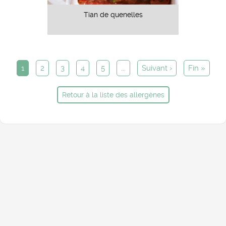
Tian de quenelles
1
2
3
4
5
...
Suivant ›
Fin »
Retour à la liste des allergènes