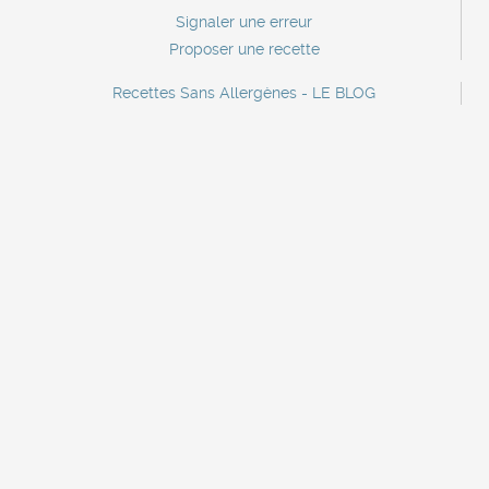
Signaler une erreur
Proposer une recette
Recettes Sans Allergènes - LE BLOG
Contact
Contact marque
Lettre d'information
A propos
Mentions légales
Recettes sans crustacés
Recettes sans oeufs
Recettes sans poisson
Recettes sans céleri
Recettes sans sulfites
Recettes sans gluten
Recettes sans soja
Recettes sans mollusques
Recettes sans sésame
Recettes sans arachide