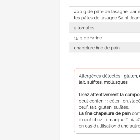
400 g de pâte de lasagne, par
les pâtes de lasagne Saint Jea
2 tomates
15 g de farine
chapelure fine de pain
Allergènes détectés :
gluten, 
lait, sulfites, mollusques
Lisez attentivement la compo
peut contenir : céleri, crusta
oeuf, lait, gluten, sulfites.
La fine chapelure de pain
cont
d'oeuf chez la marque Tipiak
®
en cas d'utilisation d'une aut