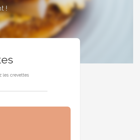
t !
tes
z les crevettes