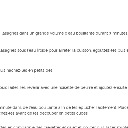
 lasagnes dans un grande volume d'eau bouillante durant 3 minutes
asagnes sous l'eau froide pour arrêter la cuisson, égouttez-les puis 
uis hachez-les en petits dés.
uis faites-les revenir avec une noisette de beurre et ajoutez ensuite 
inute dans de l'eau bouillante afin de les éplucher facilement. Plac
chez-les avant de les découper en petits cubes.
tes en compagnie des crevettes et salez et poivrer puis faites mijote