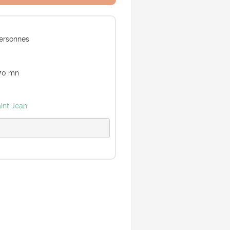
ersonnes
70 mn
int Jean