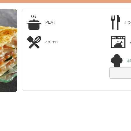
PLAT
4 p
40 mn
Sa