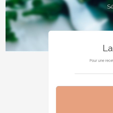
Sé
La
Pour une recet