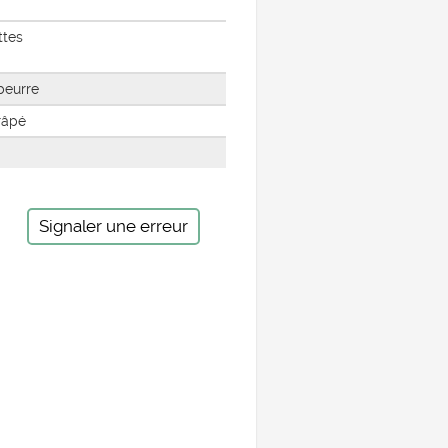
ttes
beurre
râpé
Signaler une erreur