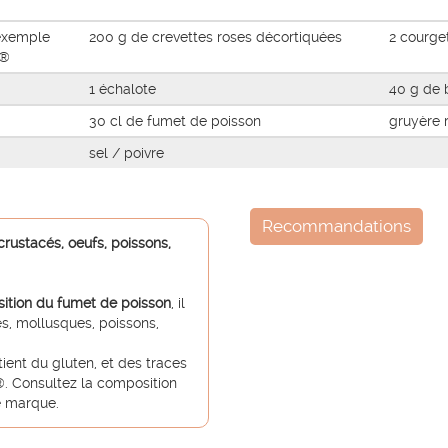
 exemple
200 g de crevettes roses décortiquées
2 courge
n®
1 échalote
40 g de 
30 cl de fumet de poisson
gruyère 
sel / poivre
Recommandations
crustacés, oeufs, poissons,
sition du fumet de poisson
, il
cés, mollusques, poissons,
ient du gluten, et des traces
. Consultez la composition
re marque.