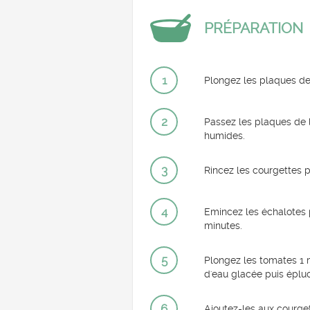
PRÉPARATION
1
Plongez les plaques de
2
Passez les plaques de l
humides.
3
Rincez les courgettes p
4
Emincez les échalotes p
minutes.
5
Plongez les tomates 1 m
d'eau glacée puis éplu
6
Ajoutez-les aux courget