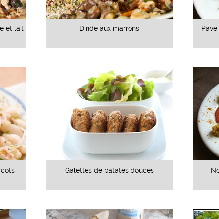
 et lait
Dinde aux marrons
Pavé 
icots
Galettes de patates douces
No