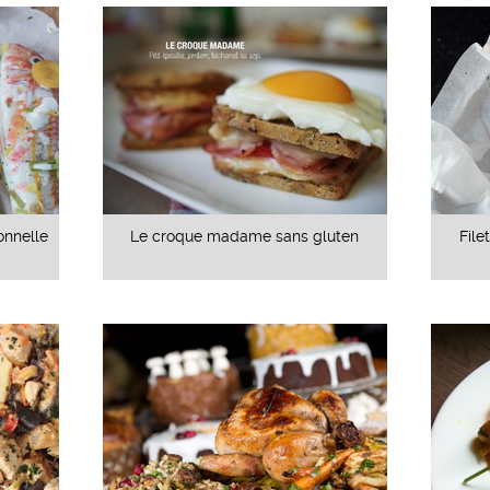
ronnelle
Le croque madame sans gluten
File