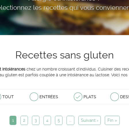
lectionnez les recettes qui vous conviennen
Recettes sans gluten
t intolérances
chez un nombre croissant d'individus. Cuisiner des rec
au gluten est parfois couplée à une intolérance au lactose. Voici nos
TOUT
ENTRÉES
PLATS
DES
1
2
3
4
5
...
Suivant ›
Fin »