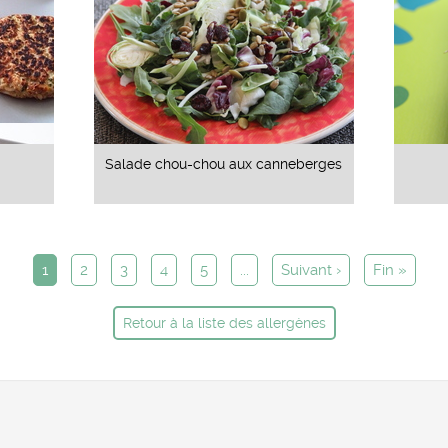
Salade chou-chou aux canneberges
1
2
3
4
5
...
Suivant ›
Fin »
Retour à la liste des allergènes