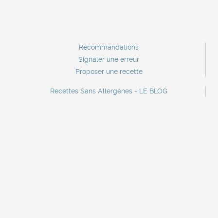
Recommandations
Signaler une erreur
Proposer une recette
Recettes Sans Allergènes - LE BLOG
Contact
Contact marque
Lettre d'information
A propos
Mentions légales
Recettes sans crustacés
Recettes sans oeufs
Recettes sans poisson
Recettes sans céleri
Recettes sans sulfites