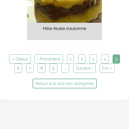
Mille-feuille d'automne
« Début
‹ Précédent
1
2
3
4
5
6
7
8
9
...
Suivant ›
Fin »
Retour à la liste des allergènes