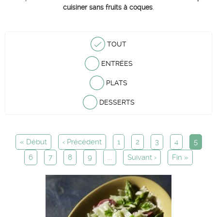
cuisiner sans fruits à coques
.
TOUT
ENTRÉES
PLATS
DESSERTS
« Début
‹ Précédent
1
2
3
4
5
6
7
8
9
...
Suivant ›
Fin »