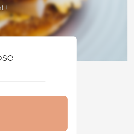
t !
ose