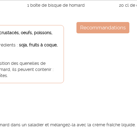
1 boîte de bisque de homard
20 cl de 
Recommandations
crustacés, oeufs, poissons,
rédients :
soja, fruits à coque,
sition des quenelles de
ard, ils peuvent contenir :
ites.
mard dans un saladier et mélangez-la avec la crème fraîche liquide.