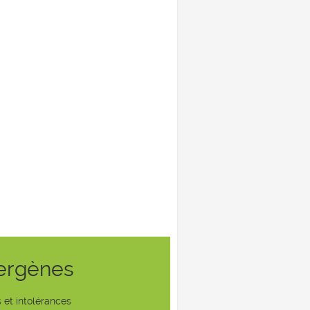
lergènes
 et intolérances