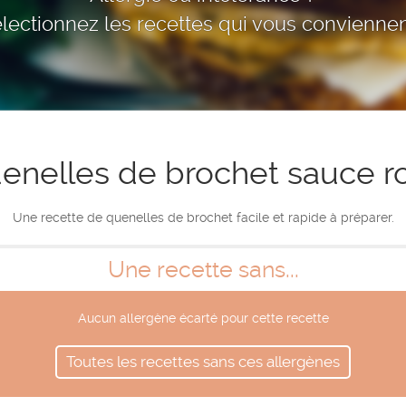
lectionnez les recettes qui vous conviennen
enelles de brochet sauce r
Une recette de quenelles de brochet facile et rapide à préparer.
Une recette sans...
Aucun allergène écarté pour cette recette
Toutes les recettes sans ces allergènes