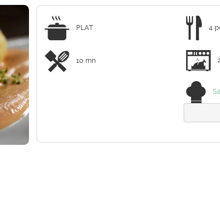
PLAT
4 p
10 mn
Sa