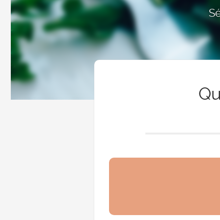
Sé
Qu