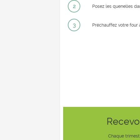
2
Posez les quenelles da
3
Préchauffez votre four à
Recevoi
Chaque trimestr