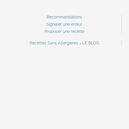
Recommandations
Signaler une erreur
Proposer une recette
Recettes Sans Allergènes - LE BLOG
Contact
Contact marque
Lettre d'information
A propos
Mentions légales
Recettes sans crustacés
Recettes sans oeufs
Recettes sans poisson
Recettes sans céleri
Recettes sans sulfites
Recettes sans gluten
Recettes sans soja