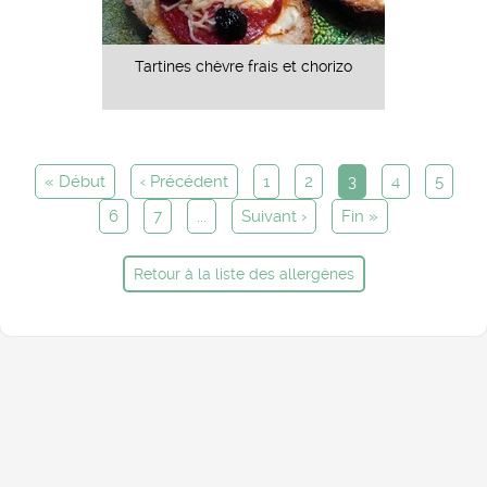
Tartines chèvre frais et chorizo
« Début
‹ Précédent
1
2
3
4
5
6
7
...
Suivant ›
Fin »
Retour à la liste des allergènes