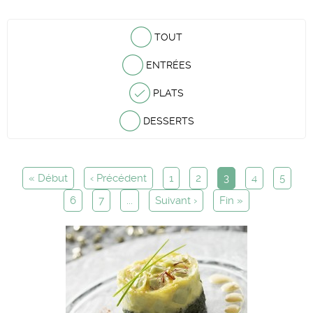
TOUT
ENTRÉES
PLATS
DESSERTS
« Début
‹ Précédent
1
2
3
4
5
6
7
...
Suivant ›
Fin »