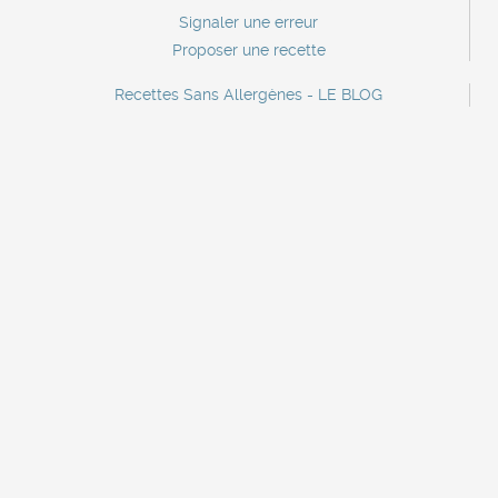
Signaler une erreur
Proposer une recette
Recettes Sans Allergènes - LE BLOG
Contact
Contact marque
Lettre d'information
A propos
Mentions légales
Recettes sans crustacés
Recettes sans oeufs
Recettes sans poisson
Recettes sans céleri
Recettes sans sulfites
Recettes sans gluten
Recettes sans soja
Recettes sans mollusques
Recettes sans sésame
Recettes sans arachide