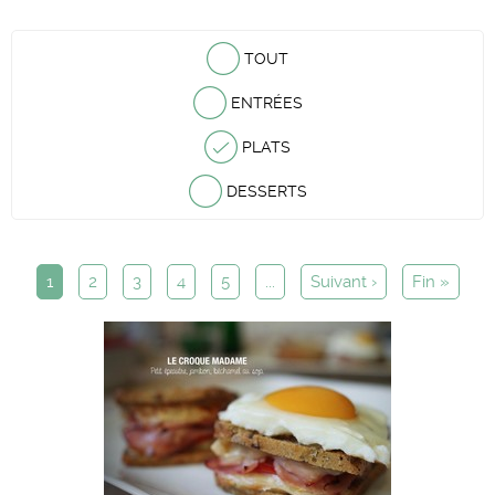
TOUT
ENTRÉES
PLATS
DESSERTS
1
2
3
4
5
...
Suivant ›
Fin »