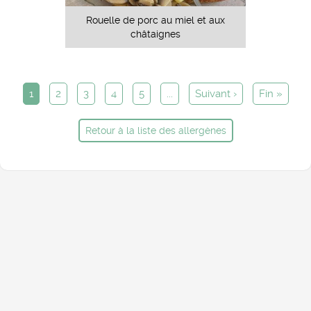
Rouelle de porc au miel et aux
châtaignes
1
2
3
4
5
...
Suivant ›
Fin »
Retour à la liste des allergènes