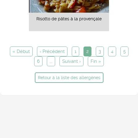
Risotto de pâtes à la provençale
« Début
‹ Précédent
1
2
3
4
5
6
...
Suivant ›
Fin »
Retour à la liste des allergènes