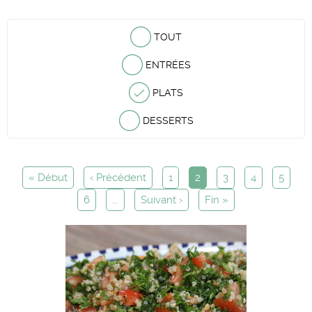
TOUT
ENTRÉES
PLATS
DESSERTS
« Début
‹ Précédent
1
2
3
4
5
6
...
Suivant ›
Fin »