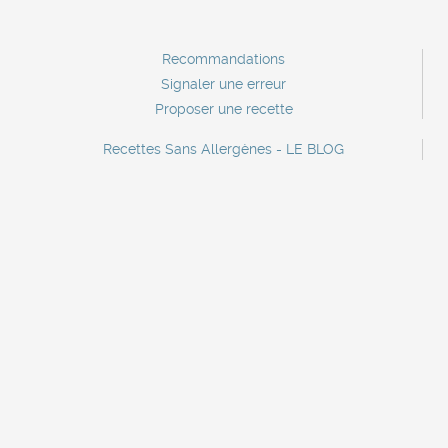
Recommandations
Signaler une erreur
Proposer une recette
Recettes Sans Allergènes - LE BLOG
Contact
Contact marque
Lettre d'information
A propos
Mentions légales
Recettes sans crustacés
Recettes sans oeufs
Recettes sans poisson
Recettes sans céleri
Recettes sans sulfites
Recettes sans gluten
Recettes sans soja