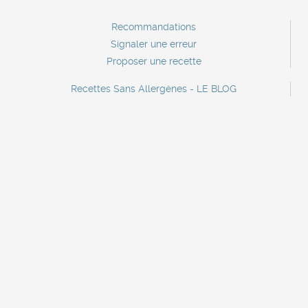
Recommandations
Signaler une erreur
Proposer une recette
Recettes Sans Allergènes - LE BLOG
Contact
Contact marque
Lettre d'information
A propos
Mentions légales
Recettes sans crustacés
Recettes sans oeufs
Recettes sans poisson
Recettes sans céleri
Recettes sans sulfites
Recettes sans gluten
Recettes sans soja
Recettes sans mollusques