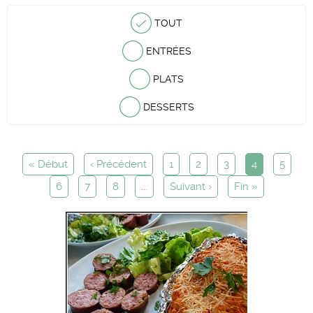
TOUT
ENTRÉES
PLATS
DESSERTS
« Début
‹ Précédent
1
2
3
4
5
6
7
8
...
Suivant ›
Fin »