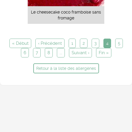
Le cheesecake coco framboise sans
fromage
« Début
‹ Précédent
1
2
3
4
5
6
7
8
...
Suivant ›
Fin »
Retour à la liste des allergènes