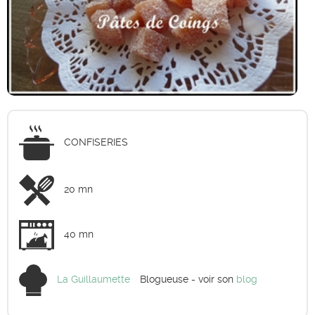
CONFISERIES
20 mn
40 mn
La Guillaumette
Blogueuse - voir son
blog