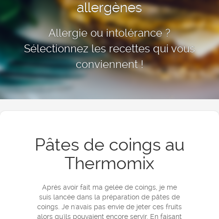
allergènes
Allergie ou intolérance ?
Sélectionnez les recettes qui vous
conviennent !
Pâtes de coings au
Thermomix
Après avoir fait ma gelée de coings, je me
suis lancée dans la préparation de pâtes de
coings. Je n'avais pas envie de jeter ces fruits
alors qu'ils pouvaient encore servir. En faisant