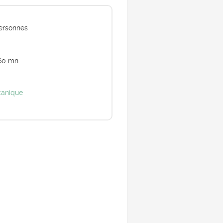
ersonnes
60 mn
tanique