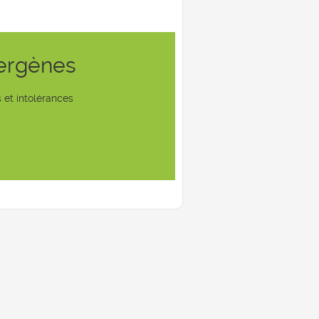
lergènes
 et intolérances