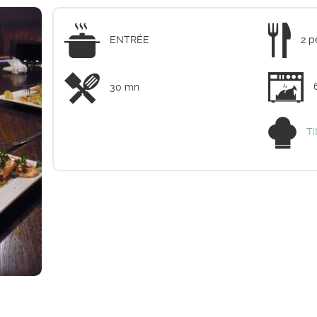
ENTRÉE
2 p
30 mn
Ti