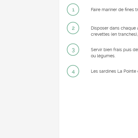
1
Faire mariner de fines 
2
Disposer dans chaque as
crevettes (en tranches),
3
Servir bien frais puis d
ou légumes.
4
Les sardines La Pointe