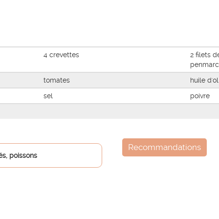
4 crevettes
2 filets 
penmarc
tomates
huile d'ol
sel
poivre
Recommandations
és, poissons