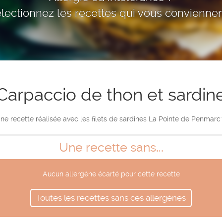
lectionnez les recettes qui vous conviennen
Carpaccio de thon et sardin
ne recette réalisée avec les filets de sardines La Pointe de Penmarc'
Une recette sans...
Aucun allergène écarté pour cette recette
Toutes les recettes sans ces allergènes