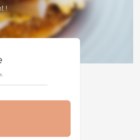
t !
e
h.