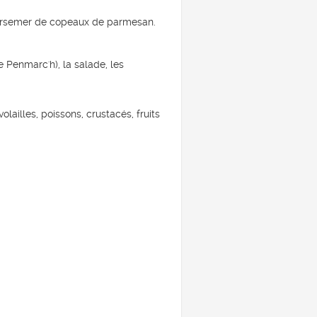
. Parsemer de copeaux de parmesan.
e Penmarc'h), la salade, les
lailles, poissons, crustacés, fruits