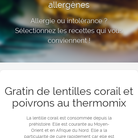
allergènes
Allergie ou intolérance ?
Sélectionnez les recettes qui vous
conviennent !
Gratin de lentilles corail et
poivrons au thermomix
La lentille corail est consommée depuis la
préhistoire. Elle est courante au Moyen-
Orient et en Afrique du Nord. Elle a la
particularité de cuire rapidement car elle est