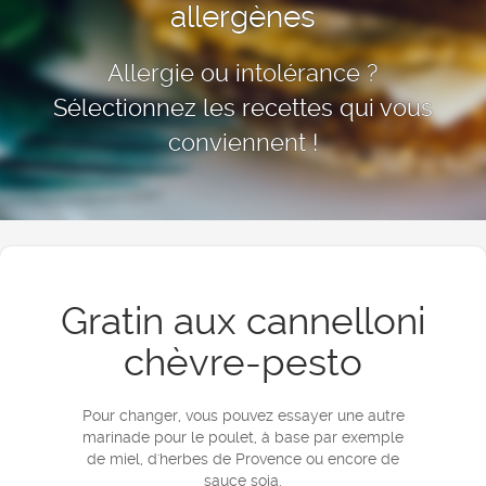
allergènes
Allergie ou intolérance ?
Sélectionnez les recettes qui vous
conviennent !
Gratin aux cannelloni
chèvre-pesto
Pour changer, vous pouvez essayer une autre
marinade pour le poulet, à base par exemple
de miel, d'herbes de Provence ou encore de
sauce soja.